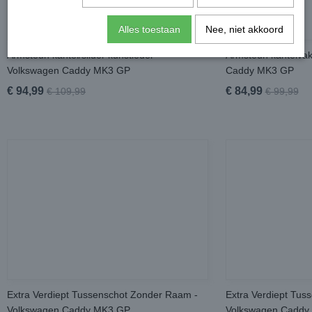
Alles toestaan
Nee, niet akkoord
Armsteun kantel/slider kunstleder -
Armsteun kantelvak
Volkswagen Caddy MK3 GP
Caddy MK3 GP
€ 94,99
€ 84,99
€ 109,99
€ 99,99
Extra Verdiept Tussenschot Zonder Raam -
Extra Verdiept Tus
Volkswagen Caddy MK3 GP
Volkswagen Caddy