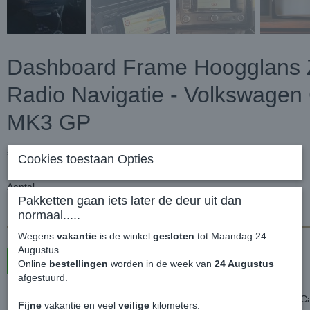
Dashboard Frame Hoogglans 
Radio Navigatie - Volkswagen
MK3 GP
€ 199,99
(inclusief btw 21%)
Cookies toestaan Opties
Aantal
Pakketten gaan iets later de deur uit dan
normaal.....
Wegens
vakantie
is de winkel
gesloten
tot Maandag 24
Augustus.
In winkelwagen
Online
bestellingen
worden in de week van
24 Augustus
afgestuurd.
Dashboard Frame Hoogglans Zwart Radio Navigatie - Volkswagen 
Fijne
vakantie en veel
veilige
kilometers.