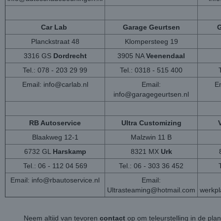
Car Lab
Garage Geurtsen
G
Planckstraat 48
Klompersteeg 19
3316 GS
Dordrecht
3905 NA
Veenendaal
Tel.: 078 - 203 29 99
Tel.: 0318 - 515 400
Email:
info@carlab.nl
Email:
Em
info@garagegeurtsen.nl
RB Autoservice
Ultra Customizing
Blaakweg 12-1
Malzwin 11 B
6732 GL
Harskamp
8321 MX
Urk
Tel.: 06 - 112 04 569
Tel.: 06 - 303 36 452
Email:
info@rbautoservice.nl
Email:
Ultrasteaming@hotmail.com
werkp
Neem altijd van tevoren
contact
op om teleurstelling in de pla