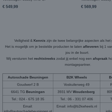
€ 549,99
€ 569,99
Veiligheid &
Kennis
zijn de twee belangrijke aspecten als h
Het is mogelijk om je bestelde producten te laten
afleveren
bij 1 v
jou in de buurt.
Wij versturen het
rechtstreeks
zodat jij enkel nog een
afspraak
ho
montagepartner.
Autoschade Beuningen
B2K Wheels
B
Goudwerf 2 B
Voskuilerweg 49
6641 TG
Beuningen
3931 MV
Woudenberg
80
Tel.: 024 - 675 18 35
Tel.: 06 - 331 07 406
T
Email:
Email:
info@b2kwheels.nl
info@autoschadebeuningen.nl
inf