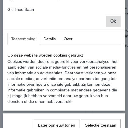
Is jouw dashboard ook zo "kaal" en wil je hem graag eenvoudig upd
Gr. Theo Baan
Dit frame is hoogglans en diep zwart en betreft een origineel OEM pr
Daardoor is de pasvorm uiteraard perfect.
Ok
Montage gaat eenvoudig doordat het frame makkelijk los en vast gek
Wel even opletten met bevestigen dat het frame recht voor de openin
Toestemming
Details
Over
Op zoek naar een andere kleur? Op aanvraag kunnen meerdere kle
Prijs is per stuk.
Op deze website worden cookies gebruikt
Cookies worden door ons gebruikt voor verkeersanalyse, het
aanbieden van sociale media-functies en het personaliseren
van informatie en advertenties. Daarnaast verlenen we onze
sociale media-, advertentie- en analysepartners toegang tot
Ook interessant
informatie over hoe u onze site gebruikt. Zij kunnen deze
informatie gebruiken in combinatie met andere gegevens die
zij mogelijk hebben verzameld door uw gebruik van hun
diensten of die u hen hebt verstrekt.
Later opnieuw tonen
Selectie toestaan