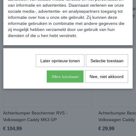
van informatie en advertenties. Daarnaast verlenen we onze
Achterbumper Beschermer Matzwart ABS -
Achterbumper Besc
sociale media-, advertentie- en analysepartners toegang tot
Volkswagen Caddy MK3 GP
Volkswagen Caddy
informatie over hoe u onze site gebruikt. Zij kunnen deze
informatie gebruiken in combinatie met andere gegevens die
€ 89,99
€ 109,99
zij mogelijk hebben verzameld door uw gebruik van hun
diensten of die u hen hebt verstrekt.
Later opnieuw tonen
Selectie toestaan
Alles toestaan
Nee, niet akkoord
Achterbumper Beschermer RVS -
Achterbumper Besc
Volkswagen Caddy MK3 GP
Volkswagen Caddy
€ 104,99
€ 29,99