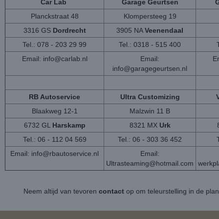
Car Lab
Garage Geurtsen
G
Planckstraat 48
Klompersteeg 19
3316 GS
Dordrecht
3905 NA
Veenendaal
Tel.: 078 - 203 29 99
Tel.: 0318 - 515 400
Email:
info@carlab.nl
Email:
Em
info@garagegeurtsen.nl
RB Autoservice
Ultra Customizing
Blaakweg 12-1
Malzwin 11 B
6732 GL
Harskamp
8321 MX
Urk
Tel.: 06 - 112 04 569
Tel.: 06 - 303 36 452
Email:
info@rbautoservice.nl
Email:
Ultrasteaming@hotmail.com
werkp
Neem altijd van tevoren
contact
op om teleurstelling in de pla