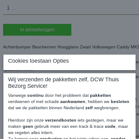
In winkelwagen
Achterbumper Beschermer Hoogglans Zwart Volkswagen Caddy MK
Cookies toestaan Opties
Deze achterbumper beschermer word geleverd in diep hoogglans zwa
spuitwerk meer.
De bumper beschermer is speciaal geproduceerd voor de Volkswag
Wij verzenden de pakketten zelf, DCW Thuis
tot 2015.
Bezorg Service!
Vanwege
continu
door het probleem dat
pakketten
Perfecte pasvorm die over de gehele bovenkant van de bumper valt.
verdwenen of met schade
aankwamen
, hebben we
besloten
Ideaal wanneer je krassen hebt van het in en uitladen, die zie je niet
dat we de pakketten binnen Nederland
zelf
wegbrengen.
Door de extra blanke lak laag, geeft het een mooi diep en glanzend ef
Hierdoor zijn onze
verzendkosten
iets gestegen, maar we
maken
geen
gebruik meer van een track & trace
code
, maar
De bumpers beschermer is al voorzien van dubbelzijdig tape (3M)
we regelen alles intern.
Let op dat je montage met twee personen doet en in 1 keer goed pla
Zo komen onze
producten
op het juiste adres aan,
zonder