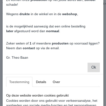
Wanneer het tape in aanraking komt met de bumper, plakt het direct 
schade!
Geschikt voor ongespoten en gespoten bumpers.
Wegens
drukte
in de winkel en in de
webshop
,
Levering per stuk.
is de mogelijkheid aanwezig dat een online bestelling
later
afgestuurd word dan
normaal
.
Zeker weten of
1
of meerdere
producten
op voorraad liggen?
Neem dan
contact
op via de email.
Ook interessant
Gr. Theo Baan
Ok
Toestemming
Details
Over
Op deze website worden cookies gebruikt
Cookies worden door ons gebruikt voor verkeersanalyse, het
aanbieden van sociale media-functies en het personaliseren