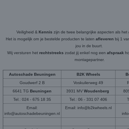
Veiligheid &
Kennis
zijn de twee belangrijke aspecten als h
Het is mogelijk om je bestelde producten te laten
afleveren
bij 1 v
jou in de buurt.
Wij versturen het
rechtstreeks
zodat jij enkel nog een
afspraak
ho
montagepartner.
Autoschade Beuningen
B2K Wheels
B
Goudwerf 2 B
Voskuilerweg 49
6641 TG
Beuningen
3931 MV
Woudenberg
80
Tel.: 024 - 675 18 35
Tel.: 06 - 331 07 406
T
Email:
Email:
info@b2kwheels.nl
info@autoschadebeuningen.nl
inf