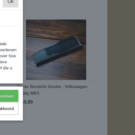
Ok
iale
 verlenen
 over hoe
dere
f die u
Derde Remlicht Smoke - Volkswagen
Caddy MK3
toestaan
€ 34,99
akkoord