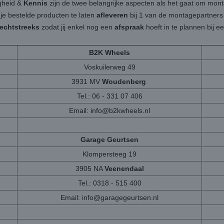
igheid &
Kennis
zijn de twee belangrijke aspecten als het gaat om mon
 je bestelde producten te laten
afleveren
bij 1 van de montagepartners b
rechtstreeks
zodat jij enkel nog een
afspraak
hoeft in te plannen bij 
B2K Wheels
Voskuilerweg 49
3931 MV
Woudenberg
Tel.: 06 - 331 07 406
Email:
info@b2kwheels.nl
Garage Geurtsen
Klompersteeg 19
3905 NA
Veenendaal
Tel.: 0318 - 515 400
Email:
info@garagegeurtsen.nl