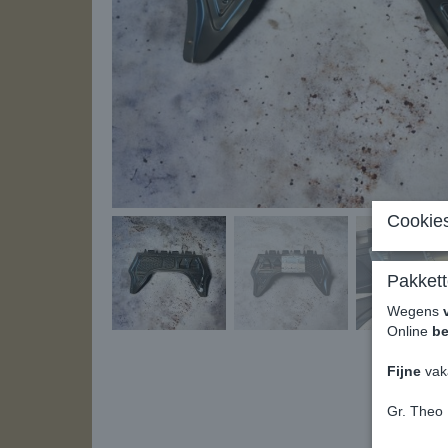
Cookies
Pakkett
Wegens
Online
be
Fijne
vak
Gr. Theo