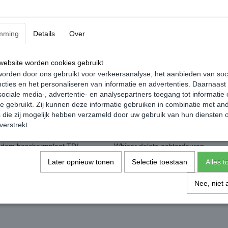
mming
Details
Over
ebsite worden cookies gebruikt
orden door ons gebruikt voor verkeersanalyse, het aanbieden van soc
cties en het personaliseren van informatie en advertenties. Daarnaast
ociale media-, advertentie- en analysepartners toegang tot informatie
te gebruikt. Zij kunnen deze informatie gebruiken in combinatie met an
die zij mogelijk hebben verzameld door uw gebruik van hun diensten o
verstrekt.
odem beschermplaat TDI -
Whiper delete achterdeuren -
gen Caddy MK3
Volkswagen Caddy MK3 MK4
Later opnieuw tonen
Selectie toestaan
Alles 
€ 9,99
Nee, niet 