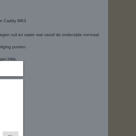
en Caddy MK3
gen vuil en water wat vanaf de onderzijde normaal
stiging punten.
en hitte.
rm word!