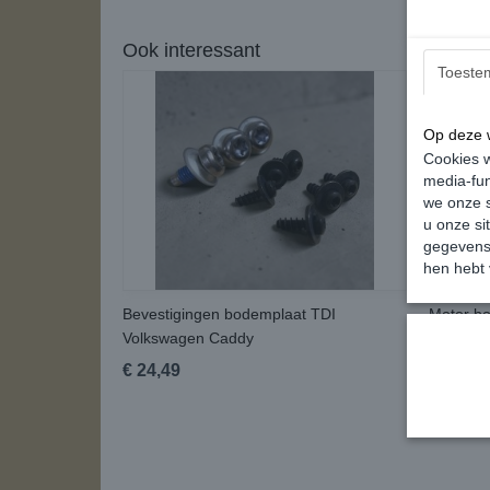
Ook interessant
Toeste
Op deze w
Cookies w
media-fun
we onze s
u onze si
gegevens 
hen hebt 
Bevestigingen bodemplaat TDI
Motor b
Volkswagen Caddy
Volkswa
€ 24,49
€ 49,95