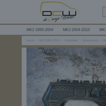
MK2 1995-2004
MK3 2004-2010
MK3
Home
›
MK3 2004-2010
›
Onderkant
›
Bodemplaat
›
M