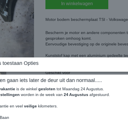
In winkelwagen
Motor bodem beschermplaat TSI - Volkswag
Bescherm je motor en andere componenten te
gesproken omhoog komt.
Eenvoudige bevestiging op de originele beve
Kunststof kap met een aluminium gedeelte teg
 toestaan Opties
Zorgt er ook voor dat je motorblok eerder wa
Geschikt voor
1.2 TSI
en gaan iets later de deur uit dan normaal.....
1.4 TSI
vakantie
is de winkel
gesloten
tot Maandag 24 Augustus.
1.5 TSI
stellingen
worden in de week van
24 Augustus
afgestuurd.
1.6 TSI
2.0 TSI
antie en veel
veilige
kilometers.
Word geleverd per stuk.
 Baan