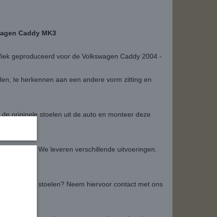
swagen Caddy MK3
ifiek geproduceerd voor de Volkswagen Caddy 2004 -
len, te herkennen aan een andere vorm zitting en
 de originele stoelen uit de auto en monteer deze
ve look.
of patroon? We leveren verschillende uitvoeringen.
en set voor 5 stoelen? Neem hiervoor contact met ons