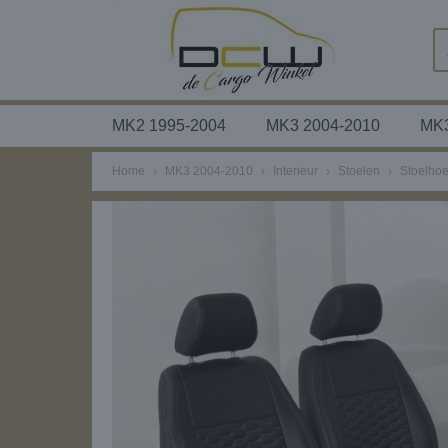
MK2 1995-2004
MK3 2004-2010
MK3
Home
›
MK3 2004-2010
›
Interieur
›
Stoelen
›
Stoelho