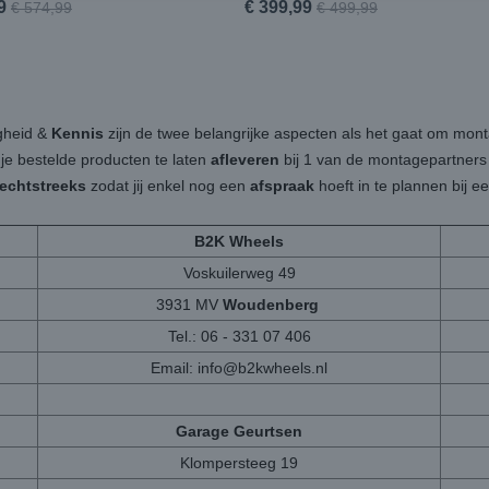
9
€ 399,99
€ 574,99
€ 499,99
igheid &
Kennis
zijn de twee belangrijke aspecten als het gaat om mon
 je bestelde producten te laten
afleveren
bij 1 van de montagepartners b
rechtstreeks
zodat jij enkel nog een
afspraak
hoeft in te plannen bij 
B2K Wheels
Voskuilerweg 49
3931 MV
Woudenberg
Tel.: 06 - 331 07 406
Email:
info@b2kwheels.nl
Garage Geurtsen
Klompersteeg 19