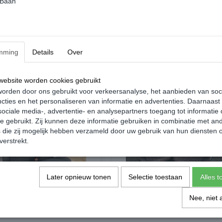
 Baan
Dit betreft een "special" product. Doordat h
besteld worden.
De levertijd hierdoor is tussen de vier en ach
mming
Details
Over
ebsite worden cookies gebruikt
orden door ons gebruikt voor verkeersanalyse, het aanbieden van soc
cties en het personaliseren van informatie en advertenties. Daarnaast
ociale media-, advertentie- en analysepartners toegang tot informatie
te gebruikt. Zij kunnen deze informatie gebruiken in combinatie met an
die zij mogelijk hebben verzameld door uw gebruik van hun diensten o
verstrekt.
Later opnieuw tonen
Selectie toestaan
Alles 
Nee, niet 
zen Alcantara Zwart met Grijs
Stoelhoezen Hexagon Zwart Rood 
- Volkswagen Caddy MK3
Volkswagen Caddy MK3