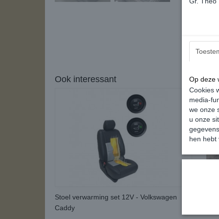
Gr. Theo
Toeste
Ook interessant
Op deze w
Cookies w
media-fun
we onze s
u onze si
gegevens 
hen hebt 
Stoel verwarming set 12V - Volkswagen
Stoelhoe
Caddy
Stiksel 