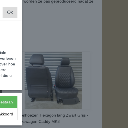
et maatwerk is, worden ze pas geproduceerd nadat ze
Ok
t weken!
iale
 verlenen
 over hoe
dere
f die u
toestaan
akkoord
-
Stoelhoezen Hexagon lang Zwart Grijs -
Volkswagen Caddy MK3