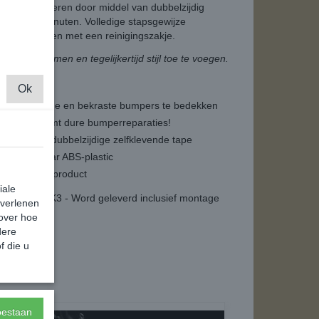
dig te monteren door middel van dubbelzijdig
geveer 10 minuten. Volledige stapsgewijze
everd, samen met een reinigingszakje.
 beschermen en tegelijkertijd stijl toe te voegen.
Ok
om geschaafde en bekraste bumpers te bedekken
e en voorkomt dure bumperreparaties!
ehulp van dubbelzijdige zelfklevende tape
n recyclebaar ABS-plastic
k gemonteerd product
iale
n Caddy MK3 - Word geleverd inclusief montage
 verlenen
 over hoe
dere
f die u
toestaan