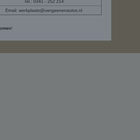
Tel.: 0341 - 252 214
Email:
werkplaats@vangeenenautos.nl
komen
!