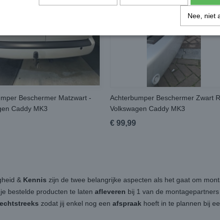
Nee, niet 
umper Beschermer Matzwart -
Achterbumper Beschermer Zwart R
gen Caddy MK3
Volkswagen Caddy MK3
€ 99,99
igheid &
Kennis
zijn de twee belangrijke aspecten als het gaat om mon
 je bestelde producten te laten
afleveren
bij 1 van de montagepartners b
rechtstreeks
zodat jij enkel nog een
afspraak
hoeft in te plannen bij 