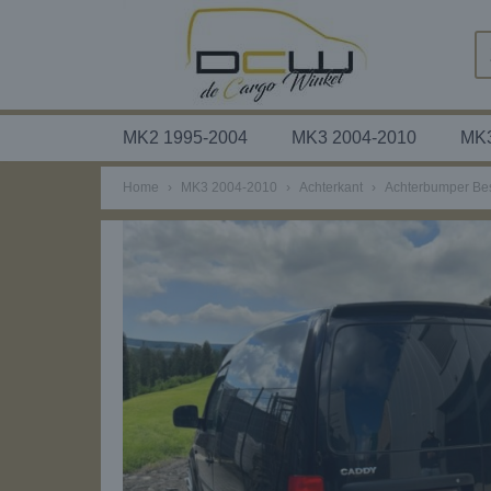
MK2 1995-2004
MK3 2004-2010
MK3
Home
›
MK3 2004-2010
›
Achterkant
›
Achterbumper Be