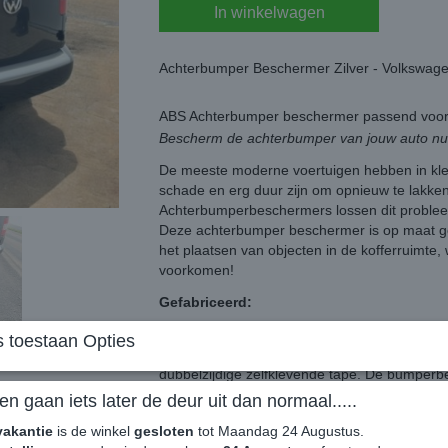
In winkelwagen
Achterbumper Beschermer Zilver - Volkswa
ABS Achterbumper beschermer passend voo
Bescherm de achterbumper van jouw auto n
De meeste moderne voertuigen hebben in kle
schade en erg duur zijn om opnieuw te lakken
Achterbumperbeschermers lossen dit proble
Deze achterbumper beschermer is op maat g
het plaatsen van objecten in de kofferruimte
voorkomen!
Gefabriceerd:
De achterbumperbeschermers zijn gefabriceer
 toestaan Opties
getrimd om een perfecte pasvorm te garande
dubbelzijdige zelfklevende tape. De bumperb
bumper voor een optimale pasvorm.
en gaan iets later de deur uit dan normaal.....
Montage:
vakantie
is de winkel
gesloten
tot Maandag 24 Augustus.