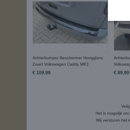
Achterbumper Beschermer Hoogglans
Achterb
Zwart Volkswagen Caddy MK3
Volkswa
€ 109,99
€ 89,99
Veil
Het is mogelijk om
Wij versturen het