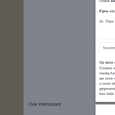
Online
be
Fijne
vak
Gr. Theo
Toeste
Op deze w
Cookies w
media-fun
we onze s
u onze si
gegevens 
hen hebt 
Ook interessant