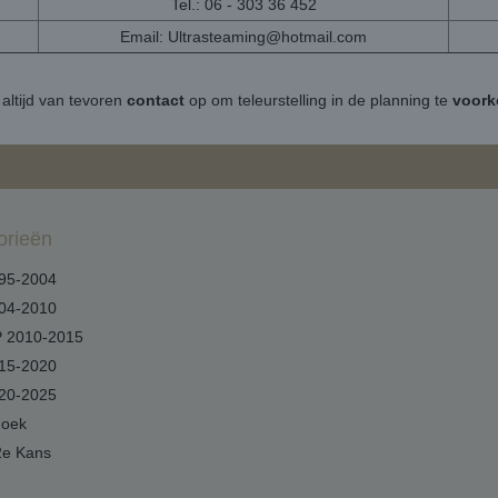
Tel.: 06 - 303 36 452
Email:
Ultrasteaming@hotmail.com
altijd van tevoren
contact
op om teleurstelling in de planning te
voor
orieën
95-2004
04-2010
 2010-2015
15-2020
20-2025
hoek
2e Kans