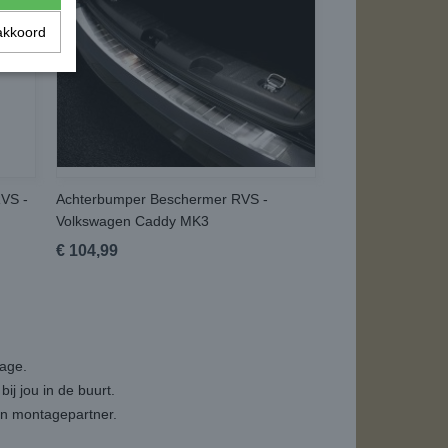
akkoord
VS -
Achterbumper Beschermer RVS -
Volkswagen Caddy MK3
€ 104,99
tage.
ij jou in de buurt.
een montagepartner.