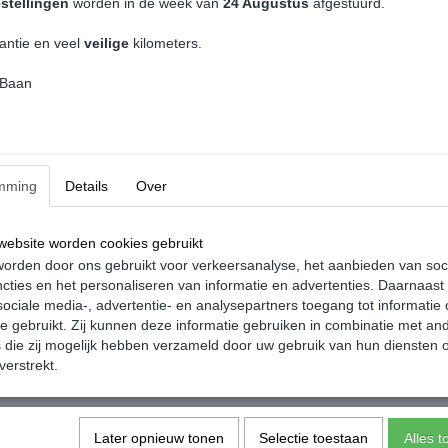
stellingen
worden in de week van
24 Augustus
afgestuurd.
De achterbumper-beschermlijsten zijn eenvou
zelfklevende 3M tape. De installatie duurt on
antie en veel
veilige
kilometers.
schematische montage-instructies worden gel
Achterbumperbeschermers zijn ontworpen om te
 Baan
Kenmerken:
Een praktische, eenvoudige oplossing 
Verbergt oude krassen, voorkomt nieuw
mming
Details
Over
Snelle en eenvoudige DIY-pasvorm met b
Individueel op maat gemaakt - gegoten i
ebsite worden cookies gebruikt
Ziet eruit als een origineel in de fabrie
orden door ons gebruikt voor verkeersanalyse, het aanbieden van soc
Achterbumper Beschermer Zilver - Volkswage
cties en het personaliseren van informatie en advertenties. Daarnaast
materiaal.
ociale media-, advertentie- en analysepartners toegang tot informatie
te gebruikt. Zij kunnen deze informatie gebruiken in combinatie met an
die zij mogelijk hebben verzameld door uw gebruik van hun diensten o
verstrekt.
Later opnieuw tonen
Selectie toestaan
Alles 