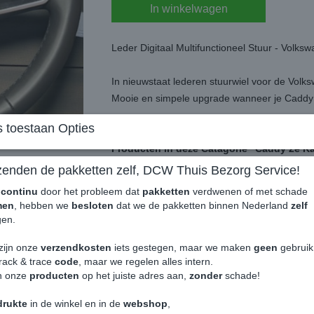
In winkelwagen
Leder Digitaal Multifunctioneel Stuur - Vol
In nieuwstaat lederen stuurwiel voor de Vol
Mooie en simpele upgrade wanneer je Caddy i
 toestaan Opties
Word geleverd zonder airbag.
Producten in deze Catagorie "Caddy 2e Kan
nette tot zeer nette staat.
zenden de pakketten zelf, DCW Thuis Bezorg Service!
Word verkocht met een 0% BTW factuur, we
e
continu
door het probleem dat
pakketten
verdwenen of met schade
tegenhanger voor de omzetbelasting.
men
, hebben we
besloten
dat we de pakketten binnen Nederland
zelf
Online bestellen en laten bezorgen is niet
en.
gewicht of breekbaarheid!
zijn onze
verzendkosten
iets gestegen, maar we maken
geen
gebrui
rack & trace
code
, maar we regelen alles intern.
Interesse in dit of één van de andere pro
n onze
producten
op het juiste adres aan,
zonder
schade!
even een email naar
info@decargowinkel.nl
Reserveren is helaas niet mogelijk, enkel d
drukte
in de winkel en in de
webshop
,