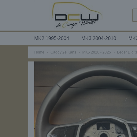
MK2 1995-2004
MK3 2004-2010
MK3
Home
›
Caddy 2e Kans
›
MK5 2020 - 2025
›
Leder Digit