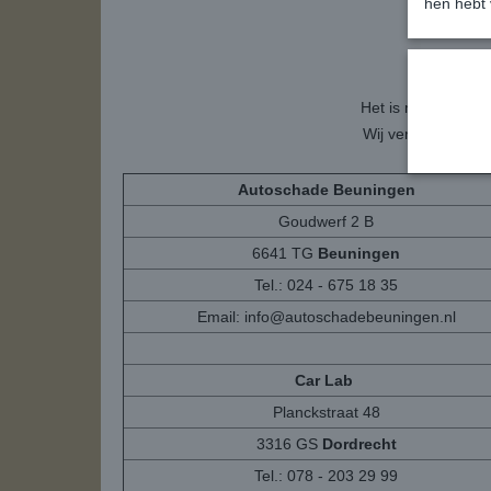
hen hebt 
Veil
Het is mogelijk om
Wij versturen het
Autoschade Beuningen
Goudwerf 2 B
6641 TG
Beuningen
Tel.: 024 - 675 18 35
Email:
info@autoschadebeuningen.nl
Car Lab
Planckstraat 48
3316 GS
Dordrecht
Tel.: 078 - 203 29 99