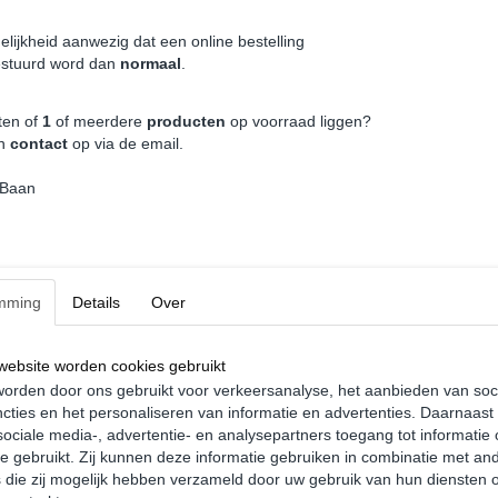
op het moment van afhalen.
elijkheid aanwezig dat een online bestelling
estuurd word dan
normaal
.
ten of
1
of meerdere
producten
op voorraad liggen?
an
contact
op via de email.
 Baan
mming
Details
Over
ebsite worden cookies gebruikt
orden door ons gebruikt voor verkeersanalyse, het aanbieden van soc
dekplaat TDI Euro 6 -
Whiper delete achterdeuren -
cties en het personaliseren van informatie en advertenties. Daarnaast
gen Caddy MK5 Cargo
Volkswagen Caddy MK3 MK4
ociale media-, advertentie- en analysepartners toegang tot informatie
9
€ 9,99
te gebruikt. Zij kunnen deze informatie gebruiken in combinatie met an
die zij mogelijk hebben verzameld door uw gebruik van hun diensten o