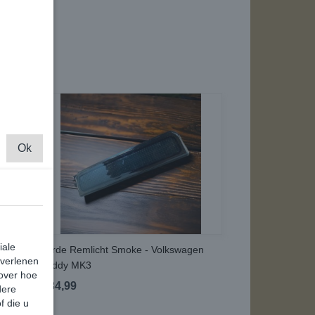
Ok
iale
Derde Remlicht Smoke - Volkswagen
 verlenen
Caddy MK3
 over hoe
€ 34,99
dere
f die u