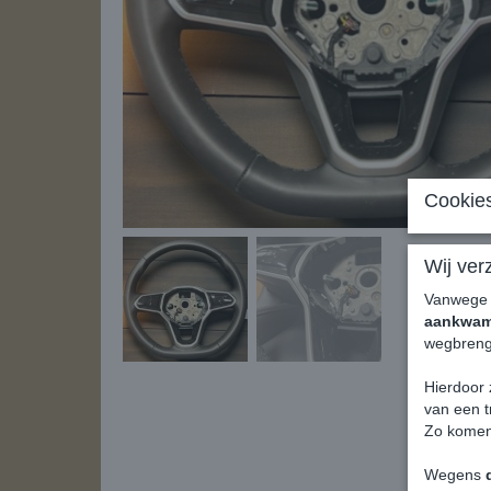
Cookies
Wij ver
Vanweg
aankwa
wegbreng
Hierdoor 
van een t
Zo kome
Wegens