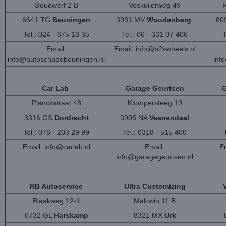
Goudwerf 2 B
Voskuilerweg 49
6641 TG
Beuningen
3931 MV
Woudenberg
80
Tel.: 024 - 675 18 35
Tel.: 06 - 331 07 406
T
Email:
Email:
info@b2kwheels.nl
info@autoschadebeuningen.nl
inf
Car Lab
Garage Geurtsen
G
Planckstraat 48
Klompersteeg 19
3316 GS
Dordrecht
3905 NA
Veenendaal
Tel.: 078 - 203 29 99
Tel.: 0318 - 515 400
Email:
info@carlab.nl
Email:
Em
info@garagegeurtsen.nl
RB Autoservice
Ultra Customizing
Blaakweg 12-1
Malzwin 11 B
6732 GL
Harskamp
8321 MX
Urk