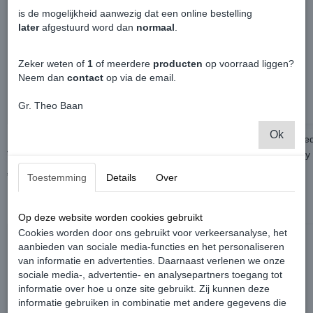
is de mogelijkheid aanwezig dat een online bestelling
later
afgestuurd word dan
normaal
.
Zeker weten of
1
of meerdere
producten
op voorraad liggen?
Neem dan
contact
op via de email.
Gr. Theo Baan
Ok
Deurrail Met Bevestigingen Rechts -
Multifunctioneel Le
Volkswagen Caddy
Volkswagen Caddy
€ 0,00
€ 0,00
Toestemming
Details
Over
Op deze website worden cookies gebruikt
Cookies worden door ons gebruikt voor verkeersanalyse, het
aanbieden van sociale media-functies en het personaliseren
van informatie en advertenties. Daarnaast verlenen we onze
sociale media-, advertentie- en analysepartners toegang tot
informatie over hoe u onze site gebruikt. Zij kunnen deze
informatie gebruiken in combinatie met andere gegevens die