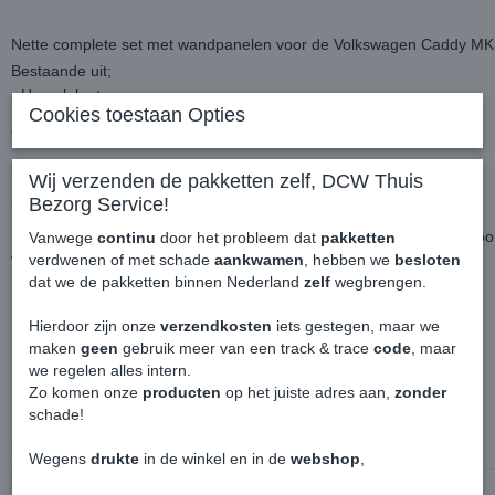
Nette complete set met wandpanelen voor de Volkswagen Caddy M
Bestaande uit;
- Hemelplaat
Cookies toestaan Opties
- Zijwanden compleet
- Rechter schuifdeur
Wij verzenden de pakketten zelf, DCW Thuis
- Achterdeuren
Bezorg Service!
Ideaal wanneer je huidige platen kapot zijn, vlakke delen creëren voor
Vanwege
continu
door het probleem dat
pakketten
wanneer je de laadruimte gaat isoleren.
verdwenen of met schade
aankwamen
, hebben we
besloten
dat we de pakketten binnen Nederland
zelf
wegbrengen.
Hierdoor zijn onze
verzendkosten
iets gestegen, maar we
Betreft een marge artikel en enkel afhalen.
maken
geen
gebruik meer van een track & trace
code
, maar
we regelen alles intern.
Zo komen onze
producten
op het juiste adres aan,
zonder
schade!
Ook interessant
Wegens
drukte
in de winkel en in de
webshop
,