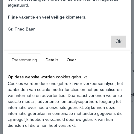
Set is in perfecte staat!
afgestuurd.
Passend in een Volkwagen Caddy:
Fijne
vakantie en veel
veilige
kilometers.
MK3
MK3 GP
Gr. Theo Baan
MK4
MK5 Cargo
Ok
Dit betreft een marge artikel, factuur is dus 0% BTW.
Liefst afhalen maar in overleg tegen meerprijs is bezorging door ons 
Toestemming
Details
Over
Monteren? Dit kan uiteraard geregeld worden.
Inclusief bevestiging materiaal, monteren op de bestaande bracket, 
gordelspanners en eventueel airbags bedraagt €100,-
Op deze website worden cookies gebruikt
Dit neemt maximaal twee uur tijd in beslag en enkel op afspraak.
Cookies worden door ons gebruikt voor verkeersanalyse, het
aanbieden van sociale media-functies en het personaliseren
De stoelen Custom Made laten bekleden naar je eigen wensen in sty
van informatie en advertenties. Daarnaast verlenen we onze
Neem hiervoor contact met ons op voor de mogelijkheden en de prijz
sociale media-, advertentie- en analysepartners toegang tot
informatie over hoe u onze site gebruikt. Zij kunnen deze
Contante betaling geniet de voorkeur!
informatie gebruiken in combinatie met andere gegevens die
zij mogelijk hebben verzameld door uw gebruik van hun
diensten of die u hen hebt verstrekt.