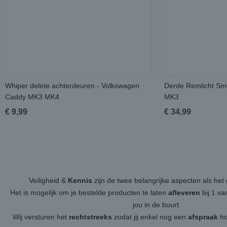
Whiper delete achterdeuren - Volkswagen
Derde Remlicht Sm
Caddy MK3 MK4
MK3
€ 9,99
€ 34,99
Veiligheid &
Kennis
zijn de twee belangrijke aspecten als h
Het is mogelijk om je bestelde producten te laten
afleveren
bij 1 v
jou in de buurt.
Wij versturen het
rechtstreeks
zodat jij enkel nog een
afspraak
ho