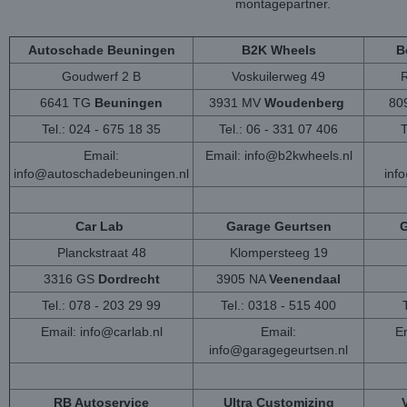
montagepartner.
Autoschade Beuningen
B2K Wheels
B
Goudwerf 2 B
Voskuilerweg 49
6641 TG
Beuningen
3931 MV
Woudenberg
80
Tel.: 024 - 675 18 35
Tel.: 06 - 331 07 406
T
Email:
Email:
info@b2kwheels.nl
info@autoschadebeuningen.nl
inf
Car Lab
Garage Geurtsen
G
Planckstraat 48
Klompersteeg 19
3316 GS
Dordrecht
3905 NA
Veenendaal
Tel.: 078 - 203 29 99
Tel.: 0318 - 515 400
Email:
info@carlab.nl
Email:
Em
info@garagegeurtsen.nl
RB Autoservice
Ultra Customizing