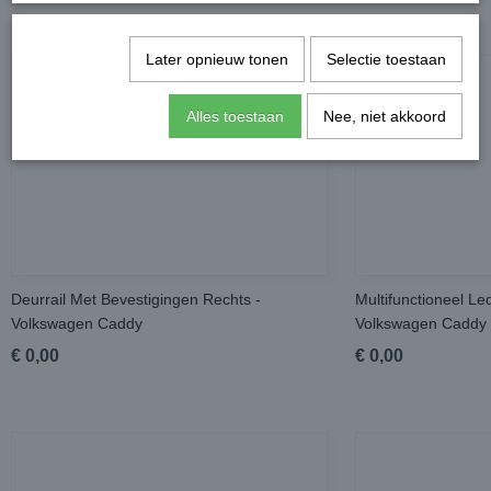
Ook interessant
Later opnieuw tonen
Selectie toestaan
Alles toestaan
Nee, niet akkoord
Deurrail Met Bevestigingen Rechts -
Multifunctioneel Le
Volkswagen Caddy
Volkswagen Caddy
€ 0,00
€ 0,00