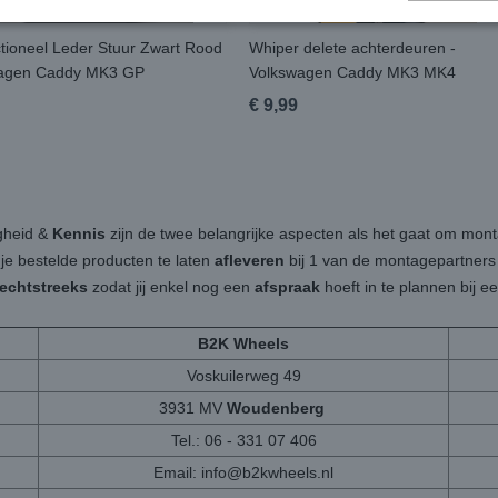
ctioneel Leder Stuur Zwart Rood
Whiper delete achterdeuren -
wagen Caddy MK3 GP
Volkswagen Caddy MK3 MK4
€ 9,99
igheid &
Kennis
zijn de twee belangrijke aspecten als het gaat om mon
 je bestelde producten te laten
afleveren
bij 1 van de montagepartners b
rechtstreeks
zodat jij enkel nog een
afspraak
hoeft in te plannen bij 
B2K Wheels
Voskuilerweg 49
3931 MV
Woudenberg
Tel.: 06 - 331 07 406
Email:
info@b2kwheels.nl