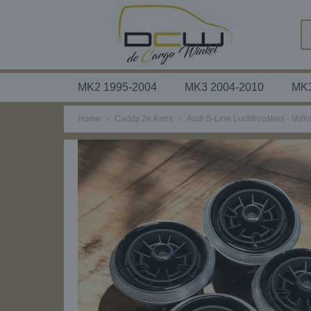
MK2 1995-2004
MK3 2004-2010
MK3
Home
›
Caddy 2e Kans
›
Audi S-Line Luchtroosters - Vo