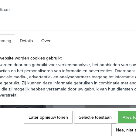
gewicht of breekbaarheid!
 Baan
Interesse in dit of één van de andere pro
even een email naar
info@decargowinkel.nl
Reserveren is helaas niet mogelijk, enkel d
mming
Details
Over
op het moment van afhalen.
ebsite worden cookies gebruikt
orden door ons gebruikt voor verkeersanalyse, het aanbieden van soc
cties en het personaliseren van informatie en advertenties. Daarnaast
ociale media-, advertentie- en analysepartners toegang tot informatie
te gebruikt. Zij kunnen deze informatie gebruiken in combinatie met an
die zij mogelijk hebben verzameld door uw gebruik van hun diensten o
verstrekt.
Later opnieuw tonen
Selectie toestaan
Alles 
Nee, niet 