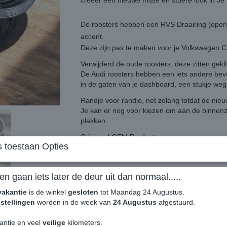
creëer een nieuwe frisse en stoere look in 
De roosters hebben een RVS Draairing (open-
accent.
Deze zijn pas te maken voor je Volkswagen Cad
Verwijderd de oude roosters, deze zitten gekl
De Audi roosters hebben een iets andere bev
in de gaten van je dashboard, een stukje we
Randje voor randje, net zolang totdat de nie
Je kan er nog voor kiezen om aan de binnenzi
plakken.
Origineel OEM Product
 toestaan Opties
Set van 4
en gaan iets later de deur uit dan normaal.....
Producten in deze Catagorie "Caddy 2e Kan
nette tot zeer nette staat.
vakantie
is de winkel
gesloten
tot Maandag 24 Augustus.
Word verkocht met een 0% BTW factuur, we
stellingen
worden in de week van
24 Augustus
afgestuurd.
tegenhanger voor de omzetbelasting.
antie en veel
veilige
kilometers.
Online bestellen en laten bezorgen is niet