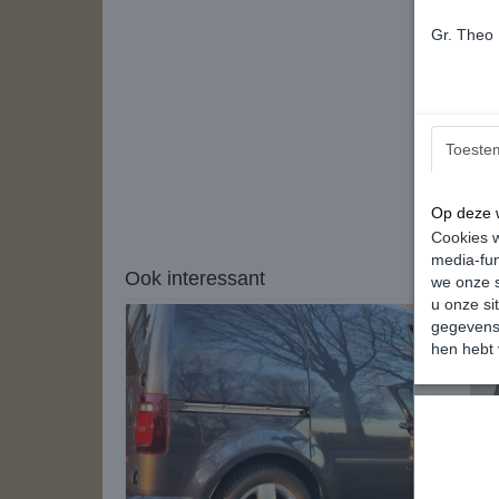
Gr. Theo
Toeste
Op deze w
Cookies w
media-fun
Ook interessant
we onze s
u onze si
gegevens 
hen hebt 