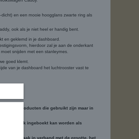
Je Volkswagen Caddy.
dicht) en een mooie hoogglans zwarte ring als
dy, ook als je niet heel er handig bent.
ikt en geklemd in je dashboard.
estigingsvorm, hierdoor zal je aan de onderkant
g moet snijden met een stanleymes.
uwe goed klemt.
jde van je dashboard het luchtrooster vast te
s", zijn producten die gebruikt zijn maar in
lke zakelijk ingeboekt kan worden als
 mogelijk, vaak in verband met de grootte, het