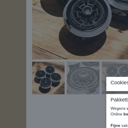
Cookies
Pakkett
Wegens
Online
be
Fijne
vak