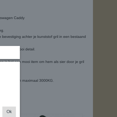
lkswagen Caddy
ng.
evestiging achter je kunststof gril in een bestaand
t voor een mooi detail.
 is het een mooi item om hem als sier door je gril
 trekkracht van maximaal 3000KG.
Ok