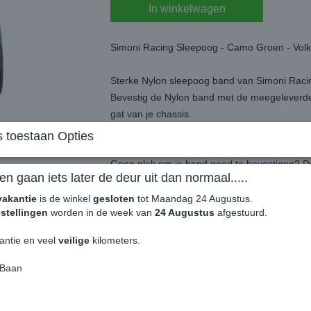
In winkelwagen
Simoni Racing Sleepoog - Camo Groen - Vo
Sterke Nylon sleepoog band van Simoni Raci
Bevestig de Nylon band met de meegeleverde b
gat van je chassis.
Zorg dat je band door je gril naar buiten kom
 toestaan Opties
Geen plek om je band goed te bevestigen? Dan
en gaan iets later de deur uit dan normaal.....
naar buiten te laten komen.
vakantie
is de winkel
gesloten
tot Maandag 24 Augustus.
stellingen
worden in de week van
24 Augustus
afgestuurd.
Bij een juiste bevestiging heeft de band een
antie en veel
veilige
kilometers.
 Baan