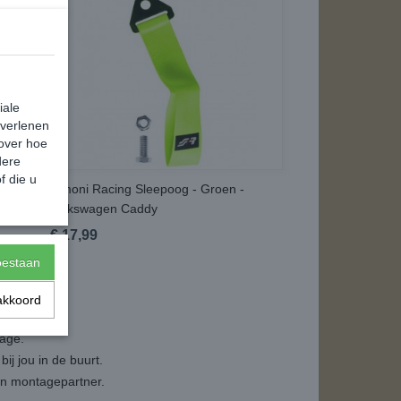
iale
 verlenen
 over hoe
dere
f die u
Simoni Racing Sleepoog - Groen -
Volkswagen Caddy
€ 17,99
toestaan
akkoord
tage.
ij jou in de buurt.
een montagepartner.