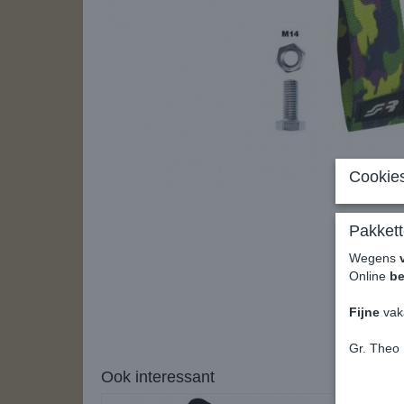
Cookies
Pakkett
Wegens
Online
be
Fijne
vak
Gr. Theo
Ook interessant