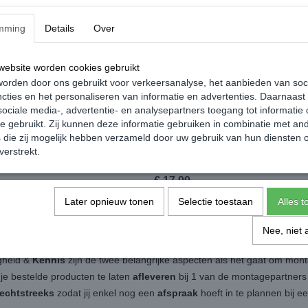
mming
Details
Over
ebsite worden cookies gebruikt
orden door ons gebruikt voor verkeersanalyse, het aanbieden van soc
cties en het personaliseren van informatie en advertenties. Daarnaast
ociale media-, advertentie- en analysepartners toegang tot informatie
te gebruikt. Zij kunnen deze informatie gebruiken in combinatie met an
die zij mogelijk hebben verzameld door uw gebruik van hun diensten o
acing Sleepoog - Zwart -
Simoni Racing Sleepoog - Blauw -
verstrekt.
gen Caddy
Volkswagen Caddy
€ 17,99
Later opnieuw tonen
Selectie toestaan
Alles 
Nee, niet 
igheid &
Kennis
zijn de twee belangrijke aspecten als het gaat om mon
 je bestelde producten te laten
afleveren
bij 1 van de montagepartners b
rechtstreeks
zodat jij enkel nog een
afspraak
hoeft in te plannen bij 