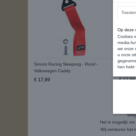
Toeste
Op deze w
Cookies w
media-fun
we onze s
u onze si
gegevens 
Simoni Racing Sleepoog - Rood -
Simoni R
hen hebt 
Volkswagen Caddy
Volkswa
€ 17,99
€ 17,99
Veil
Het is mogelijk om
Wij versturen het