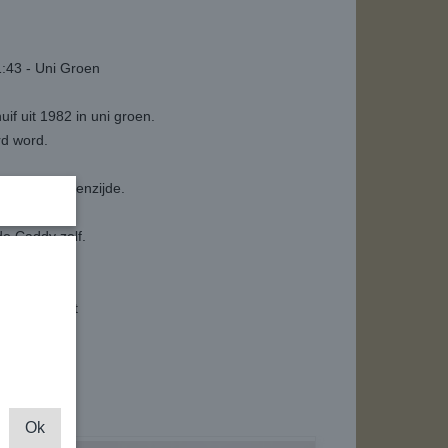
:43 - Uni Groen
f uit 1982 in uni groen.
rd word.
e en de buitenzijde.
howcase.
 de Caddy zelf.
roduct.
tie verwacht
Ok