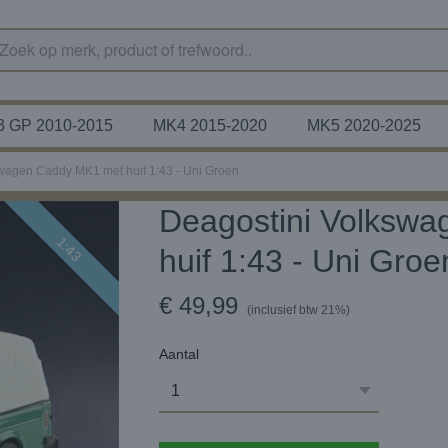
 GP 2010-2015
MK4 2015-2020
MK5 2020-2025
wagen Caddy MK1 met huif 1:43 - Uni Groen
Deagostini Volksw
1:43
huif 1:43 - Uni Groe
€ 49,99
(inclusief btw 21%)
Aantal