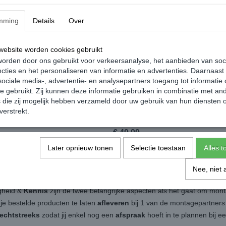
mming
Details
Over
ebsite worden cookies gebruikt
orden door ons gebruikt voor verkeersanalyse, het aanbieden van soc
cties en het personaliseren van informatie en advertenties. Daarnaast
ociale media-, advertentie- en analysepartners toegang tot informatie
te gebruikt. Zij kunnen deze informatie gebruiken in combinatie met an
die zij mogelijk hebben verzameld door uw gebruik van hun diensten o
olkswagen Caddy MK2 1:87 -
Solido Volkswagen Caddy MK1 1:18
verstrekt.
d
Groen Metallic Mat Custom
€ 49,99
Later opnieuw tonen
Selectie toestaan
Alles 
Nee, niet 
igheid &
Kennis
zijn de twee belangrijke aspecten als het gaat om mon
 je bestelde producten te laten
afleveren
bij 1 van de montagepartners b
rechtstreeks
zodat jij enkel nog een
afspraak
hoeft in te plannen bij 