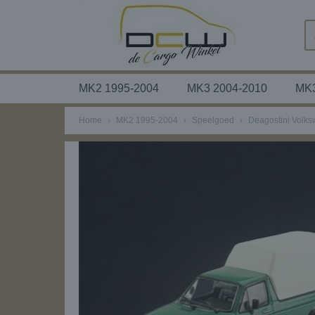
MK2 1995-2004
MK3 2004-2010
MK3
Home
›
MK2 1995-2004
›
Speelgoed
›
Deagostini Volks