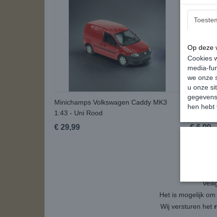
Toeste
Op deze w
Cookies w
media-fun
we onze s
u onze si
gegevens 
Minichamps Volkswagen Caddy MK3
Rietze V
hen hebt 
1:43 - Uni Rood
Uni Roo
€ 29,99
€ 6,99
Veil
Het is mogelijk om
Wij versturen het