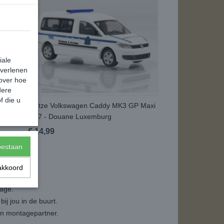
iale
 verlenen
 over hoe
dere
f die u
 -
Rietze Volkswagen Caddy MK3 GP Maxi
1:87 - Douane Luxemburg
€ 14,99
toestaan
akkoord
tage.
ij jou in de buurt.
een montagepartner.