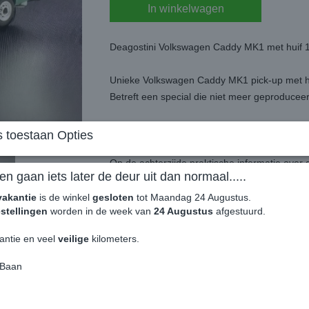
In winkelwagen
Deagostini Volkswagen Caddy MK1 met huif 1
Unieke Volkswagen Caddy MK1 pick-up met hui
Betreft een special die niet meer geproducee
Zeer gedetailleerd afgwerkt aan de binnenzijd
 toestaan Opties
Word geleverd in een mooie transparante s
Op de achterzijde praktische informatie over
en gaan iets later de deur uit dan normaal.....
Betreft een Offical Licensed by Volkswagen P
vakantie
is de winkel
gesloten
tot Maandag 24 Augustus.
stellingen
worden in de week van
24 Augustus
afgestuurd.
Beperkte voorraad aanwezig, geen herproduc
antie en veel
veilige
kilometers.
 Baan