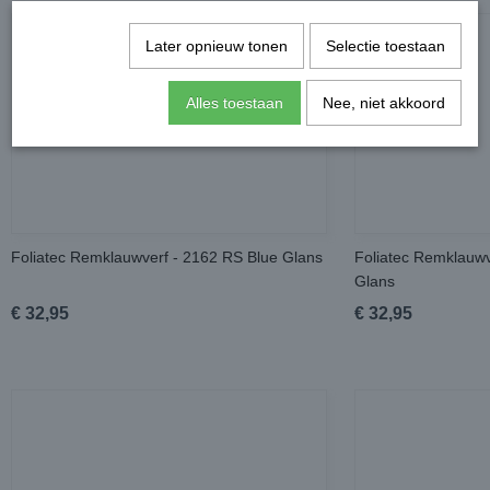
Later opnieuw tonen
Selectie toestaan
Alles toestaan
Nee, niet akkoord
Foliatec Remklauwverf - 2162 RS Blue Glans
Foliatec Remklauwv
Glans
€ 32,95
€ 32,95