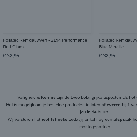
Foliatec Remklauwverf - 2194 Performance
Foliatec Remklauwv
Red Glans
Blue Metallic
€ 32,95
€ 32,95
Veiligheid &
Kennis
zijn de twee belangrijke aspecten als h
Het is mogelijk om je bestelde producten te laten
afleveren
bij 1 v
jou in de buurt.
Wij versturen het
rechtstreeks
zodat jij enkel nog een
afspraak
ho
montagepartner.