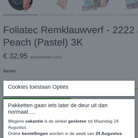
Foliatec Remklauwverf - 2222 
Peach (Pastel) 3K
€ 32,95
(inclusief btw 21%)
Aantal
Cookies toestaan Opties
In winkelwagen
Pakketten gaan iets later de deur uit dan
normaal.....
Foliatec Remklauwverf - 2222 Juicy Peach (Pastel) 3K
Wegens
vakantie
is de winkel
gesloten
tot Maandag 24
Augustus.
Online
bestellingen
worden in de week van
24 Augustus
FOLIATEC® REMKLAUW VERF