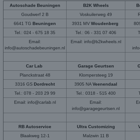
Autoschade Beuningen
B2K Wheels
B
Goudwerf 2 B
Voskuilerweg 49
6641 TG
Beuningen
3931 MV
Woudenberg
80
Tel.: 024 - 675 18 35
Tel.: 06 - 331 07 406
T
Email:
Email:
info@b2kwheels.nl
info@autoschadebeuningen.nl
inf
Car Lab
Garage Geurtsen
G
Planckstraat 48
Klompersteeg 19
3316 GS
Dordrecht
3905 NA
Veenendaal
Tel.: 078 - 203 29 99
Tel.: 0318 - 515 400
Email:
info@carlab.nl
Email:
Em
info@garagegeurtsen.nl
RB Autoservice
Ultra Customizing
Blaakweg 12-1
Malzwin 11 B