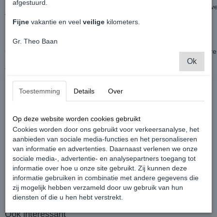
afgestuurd.
Een set REMKLAUW lak geeft je Caddy een dynamische en sportieve 
Verzegeld en beschermt de ondergrond langdurig!
Fijne
vakantie en veel
veilige
kilometers.
Bescherming tegen chemicaliën en roestvorming.
Gr. Theo Baan
Langdurig een glanzend effect en eenvoudig te reinigen.
Gemakkelijk aan te brengen met een penseel, demonteren van de re
De inhoud van één set is voldoende voor 4 remklauwen.
Ok
Tot 300 °C hittebestendig.
Toestemming
Details
Over
één complete set bestaat uit 400 ml reinigingsspray.
een 3-komponenten laksysteem (150 g lak + 50 g verharder).
Op deze website worden cookies gebruikt
1 staalborstel
Cookies worden door ons gebruikt voor verkeersanalyse, het
2 wegwerphandschoenen
aanbieden van sociale media-functies en het personaliseren
van informatie en advertenties. Daarnaast verlenen we onze
1 penseel
sociale media-, advertentie- en analysepartners toegang tot
1 spatel
informatie over hoe u onze site gebruikt. Zij kunnen deze
informatie gebruiken in combinatie met andere gegevens die
zij mogelijk hebben verzameld door uw gebruik van hun
diensten of die u hen hebt verstrekt.
Ook interessant