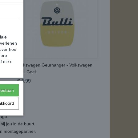
iale
 verlenen
 over hoe
dere
f die u
gen
Volkswagen Geurhanger - Volkswagen
Bulli Geel
€ 4,99
toestaan
akkoord
tage.
ij jou in de buurt.
een montagepartner.