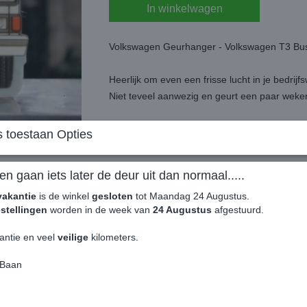
In winkelwagen
Volkswagen Geurhanger - Volkswagen T3 Bus
Heerlijk om even een frisse lucht in je bedri
Niet teveel aanwezig en geurt een paar weke
Makkelijk te bevestigen door het elastiek aan
 toestaan Opties
Dubbelzijdig geprint.
en gaan iets later de deur uit dan normaal.....
Origineel VW Patent product.
vakantie
is de winkel
gesloten
tot Maandag 24 Augustus.
stellingen
worden in de week van
24 Augustus
afgestuurd.
Geur: Pina Colada
antie en veel
veilige
kilometers.
 Baan