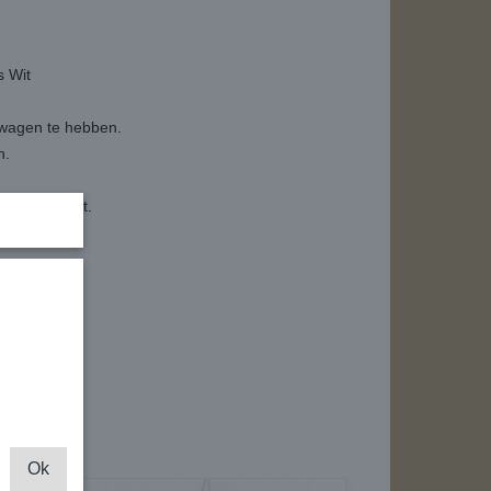
 Wit
jfswagen te hebben.
n.
 de geurkaart.
Ok