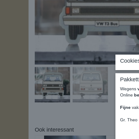
Cookies
Pakkett
Wegens
Online
be
Fijne
vak
Gr. Theo
Ook interessant