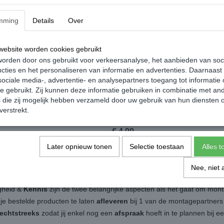
mming
Details
Over
ebsite worden cookies gebruikt
orden door ons gebruikt voor verkeersanalyse, het aanbieden van soc
cties en het personaliseren van informatie en advertenties. Daarnaast
ociale media-, advertentie- en analysepartners toegang tot informatie
te gebruikt. Zij kunnen deze informatie gebruiken in combinatie met an
die zij mogelijk hebben verzameld door uw gebruik van hun diensten o
gen Geurhanger - Volkswagen
Volkswagen Geurhanger - Volkswa
verstrekt.
Only
Service
€ 4,99
Later opnieuw tonen
Selectie toestaan
Alles 
Nee, niet 
igheid &
Kennis
zijn de twee belangrijke aspecten als het gaat om mon
 je bestelde producten te laten
afleveren
bij 1 van de montagepartners b
rechtstreeks
zodat jij enkel nog een
afspraak
hoeft in te plannen bij 