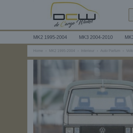
MK2 1995-2004
MK3 2004-2010
MK3
Home
›
MK2 1995-2004
›
Interieur
›
Auto Parfum
›
Vol