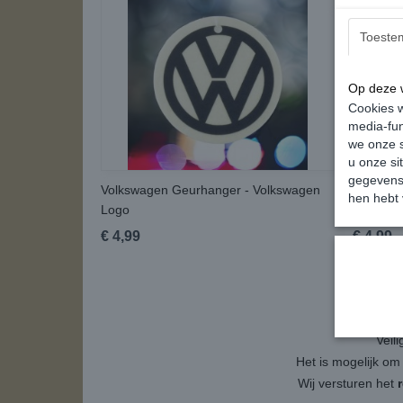
Toeste
Op deze w
Cookies w
media-fun
we onze s
u onze si
gegevens 
Volkswagen Geurhanger - Volkswagen
Volkswa
hen hebt 
Logo
Parking 
€ 4,99
€ 4,99
Veil
Het is mogelijk om
Wij versturen het