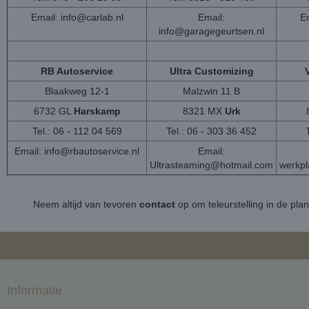
Email:
info@carlab.nl
Email:
Em
info@garagegeurtsen.nl
RB Autoservice
Ultra Customizing
Blaakweg 12-1
Malzwin 11 B
6732 GL
Harskamp
8321 MX
Urk
Tel.: 06 - 112 04 569
Tel.: 06 - 303 36 452
Email:
info@rbautoservice.nl
Email:
Ultrasteaming@hotmail.com
werkp
Neem altijd van tevoren
contact
op om teleurstelling in de pla
Informatie