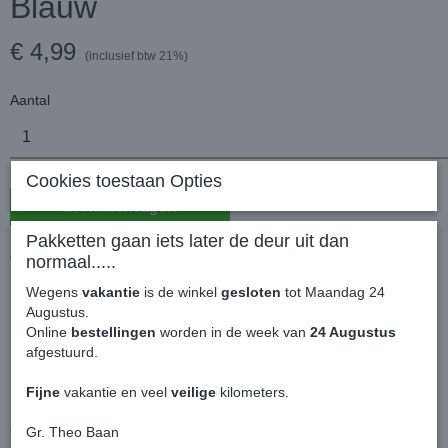
Blauw
€ 4,99
(inclusief btw 21%)
Aantal
Cookies toestaan Opties
In winkelwagen
Pakketten gaan iets later de deur uit dan
normaal.....
Volkswagen Geurhanger - T1 Legandary Blauw
Heerlijk om even een frisse lucht in je bedrijfswagen te hebben.
Wegens
vakantie
is de winkel
gesloten
tot Maandag 24
Niet teveel aanwezig en geurt een paar weken.
Augustus.
Online
bestellingen
worden in de week van
24 Augustus
afgestuurd.
Makkelijk te bevestigen door het elastiek aan de geurkaart.
Dubbelzijdig geprint.
Fijne
vakantie en veel
veilige
kilometers.
Origineel VW Patent product.
Gr. Theo Baan