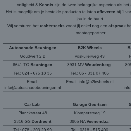
Veiligheid &
Kennis
zijn de twee belangrijke aspecten als h
Het is mogelijk om je bestelde producten te laten
afleveren
bij 1 v
jou in de buurt.
Wij versturen het
rechtstreeks
zodat jij enkel nog een
afspraak
ho
montagepartner.
Autoschade Beuningen
B2K Wheels
B
Goudwerf 2 B
Voskuilerweg 49
6641 TG
Beuningen
3931 MV
Woudenberg
80
Tel.: 024 - 675 18 35
Tel.: 06 - 331 07 406
T
Email:
Email:
info@b2kwheels.nl
info@autoschadebeuningen.nl
inf
Car Lab
Garage Geurtsen
G
Planckstraat 48
Klompersteeg 19
3316 GS
Dordrecht
3905 NA
Veenendaal
Tel.: 078 - 203 29 99
Tel.: 0318 - 515 400